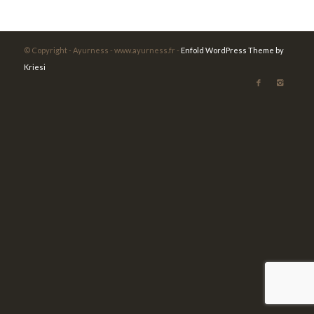
© Copyright - Ayurness - www.ayurness.fr -
Enfold WordPress Theme by
Kriesi