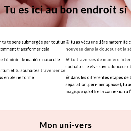
Tu es ici au bon endroit si
r tu te sens submergée par tout un
🌸 tu as vécu une 1ère maternité 
s comment transformer cela
nouveau dans la douceur et la s
le féminin
de manière naturelle
🌸
tu traverses de manière inte
souhaites le vivre avec douceur e
partum et tu souhaites
traverser ce
s en pleine forme
🌸 dans les différentes étapes de t
séparation, péri-ménopause), tu 
magique
qu’offre la connexion à l’
Mon uni-vers