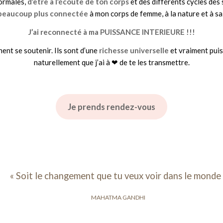
normales,
d’être à l’écoute de ton corps
et des différents cycles des 
beaucoup plus connectée
à mon corps de femme, à la nature et à sa 
J’ai reconnecté à ma PUISSANCE INTERIEURE !!!
nent se soutenir. Ils sont d’une
richesse universelle
et vraiment puis
naturellement que j’ai à ❤ de te les transmettre.
Je prends rendez-vous
« Soit le changement que tu veux voir dans le monde 
MAHATMA GANDHI