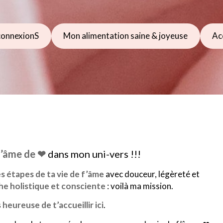
connexionS
Mon alimentation saine & joyeuse
Ac
f’âme de ❤
dans mon uni-vers !!!
es étapes de ta vie de f’âme
avec douceur, légèreté et
e holistique et consciente
: voilà ma mission.
s
heureuse de t’accueillir ici
.