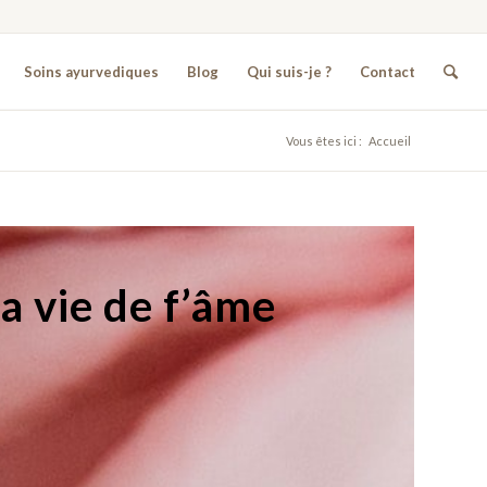
Soins ayurvediques
Blog
Qui suis-je ?
Contact
Vous êtes ici :
Accueil
a vie de f’âme