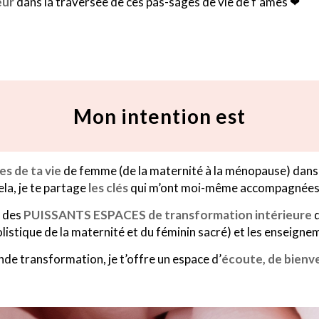
eur
dans la traversée de ces pas-sages de vie de f’âmes ❤
Mon intention est
es de ta vie
de femme (de la maternité à la ménopause) dans 
la, je te partage
les clés
qui m’ont moi-même accompagnées 
t des
PUISSANTS ESPACES de transformation intérieure
listique de la maternité et du féminin sacré) et les enseigne
de transformation, je t’offre un espace d’
écoute, de bienve