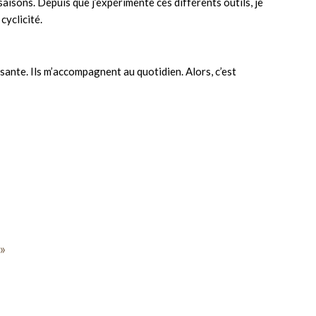
saisons. Depuis que j’expérimente ces différents outils, je
cyclicité.
sante. Ils m’accompagnent au quotidien. Alors, c’est
»