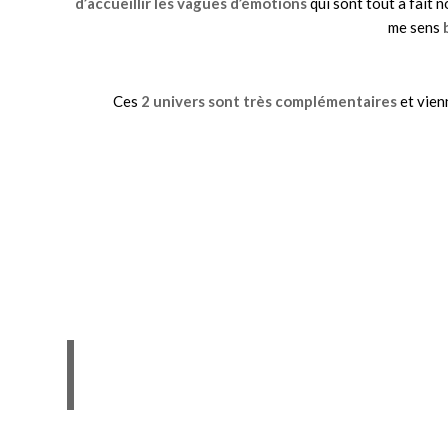
d’accueillir les vagues d’émotions
qui sont tout à fait 
me sens
Ces
2 univers sont très complémentaires
et vien