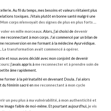
tellerie. Au fil du temps, mes besoins et valeurs n’étaient plus
s relations toxiques. J’étais plutôt en bonne santé malgré une
.
Mon corps m’envoyait des signes de plus en plus forts …
s
voler en mille morceaux.
Alors, j’ai choisi de
devenir
n me reconnectant à mon corps. J’ai commencé par un bilan de
une reconversion en me formant à la médecine Ayurvédique.
e…
La transformation avait commencé à opérer.
poste et nous avons décidé avec mon conjoint de devenir
cours
: j’avais appris à
me reconnecter et à prendre soin de
 petite âme rapidement.
me former à la périnatalité en devenant Doula. J’ai alors
t du féminin sacré en
me reconnectant à mon cycle
vrir un peu plus à ma vulnérabilité, à mon authenticité et
ne image faible de moi-même. Et pourtant aujourd’hui,
je vis