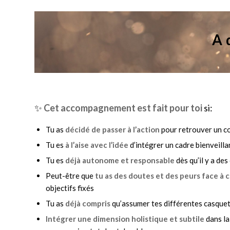
A 
✨
Cet accompagnement est fait pour toi
si:
Tu as
décidé de passer à l’action
pour retrouver un co
Tu es
à l’aise avec l’idée
d’intégrer un cadre bienveilla
Tu es
déjà autonome et responsable
dès qu’il y a de
Peut-être que
tu as des doutes et des peurs face à c
objectifs fixés
Tu as
déjà compris
qu’assumer tes différentes casque
Intégrer une dimension holistique et subtile
dans la