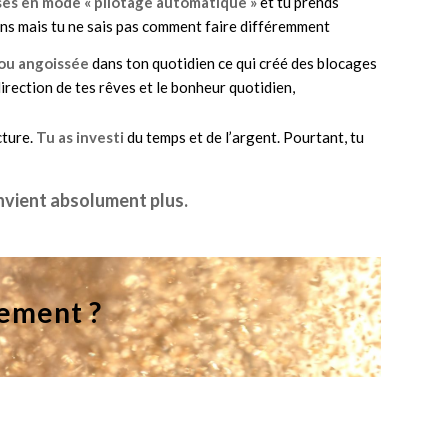
oses en mode « pilotage automatique »
et tu prends
sens mais tu ne sais pas comment faire différemment
 ou angoissée
dans ton quotidien ce qui créé des blocages
irection de tes rêves et le bonheur quotidien,
cture.
Tu as investi
du temps et de l’argent. Pourtant, tu
onvient absolument plus.
nement ?