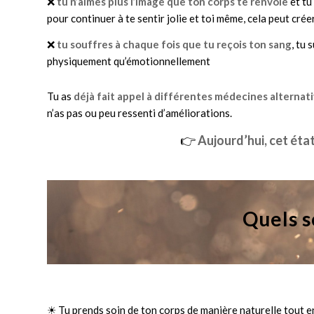
❌
tu n’aimes plus l’image que ton corps te renvoie
et tu
pour continuer à te sentir jolie et toi même, cela peut cré
❌
tu
souffres à chaque fois que tu reçois ton sang
, tu 
physiquement qu’émotionnellement
Tu as
déjà fait appel à différentes médecines alternat
n’as pas ou peu ressenti d’améliorations.
👉
Aujourd’hui, cet éta
Quels s
☀ Tu prends soin de ton corps de manière naturelle tout e