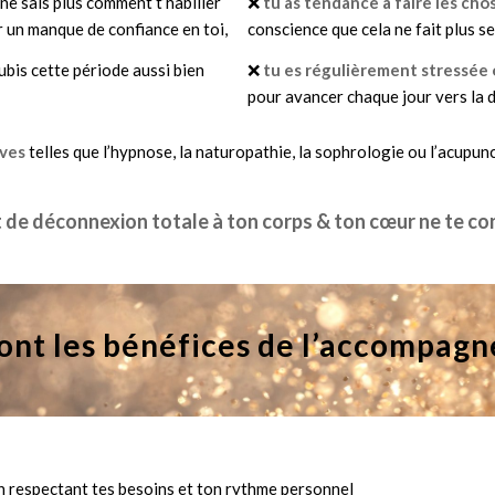
 ne sais plus comment t’habiller
❌
tu as tendance à faire les ch
er un manque de confiance en toi,
conscience que cela ne fait plus 
subis cette période aussi bien
❌
tu es régulièrement stressée
pour avancer chaque jour vers la d
ives
telles que l’hypnose, la naturopathie, la sophrologie ou l’acupun
t de déconnexion totale à ton corps & ton cœur ne te c
ont les bénéfices de l’accompag
n respectant tes besoins et ton rythme personnel