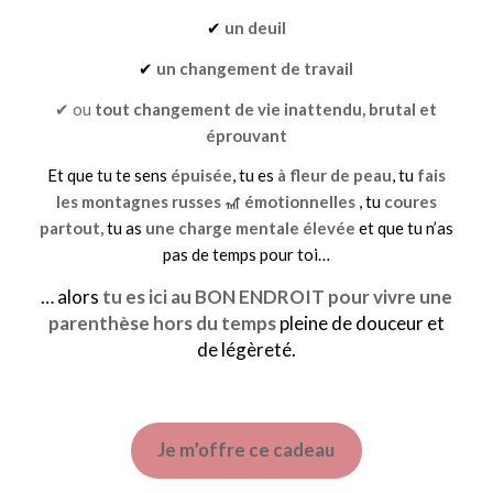
✔
un deuil
✔
un changement de travail
✔ ou
tout changement de vie inattendu, brutal et
éprouvant
Et que tu te sens
épuisée
, tu es
à fleur de peau
, tu
fais
les montagnes russes
🎢
émotionnelles
, tu
coures
partout,
tu as
une charge mentale élevée
et que tu n’as
pas de temps pour toi…
… alors
tu es ici au BON ENDROIT pour vivre une
parenthèse hors du temps
pleine de douceur et
de légèreté.
Je m’offre ce cadeau