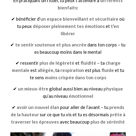
En pratiquant un rituel, tu peux t’attendre à
différents
bienfaits
:
✔ bénéficier d’
un espace bienveillant et sécuritaire
où
tu peux
déposer pleinement tes émotions
et
t’en
libérer
✔
te sentir
soutenue
et plus ancrée
dans ton corps – tu
es beaucoup moins dans le mental
✔ ressentir
plus de légèreté
et
fluidité
– ta
charge
mentale
est
allégée
, ta
respiration
est plus
fluide
et tu
te sens
moins crispée dans ton corps
✔
un mieux-être
global aussi bien au niveau
physique
qu’au niveau
émotionnel
✔
avoir un nouvel élan
pour aller de l’avant – tu
prends
de la hauteur
sur ce que tu vis et tu es désormais
prête à
traverser les épreuves
avec beaucoup
plus de sérénité