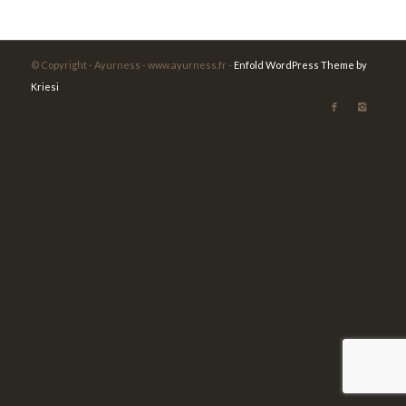
© Copyright - Ayurness - www.ayurness.fr -
Enfold WordPress Theme by
Kriesi