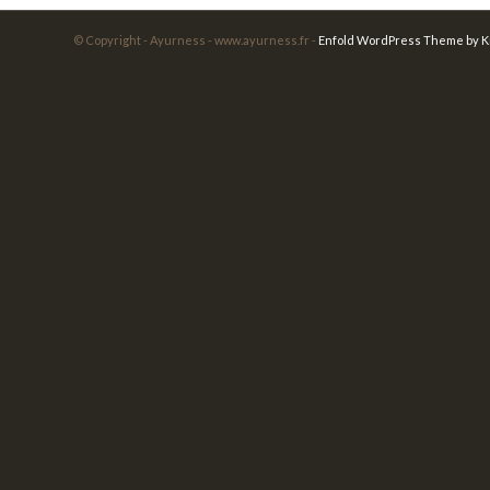
© Copyright - Ayurness - www.ayurness.fr -
Enfold WordPress Theme by K