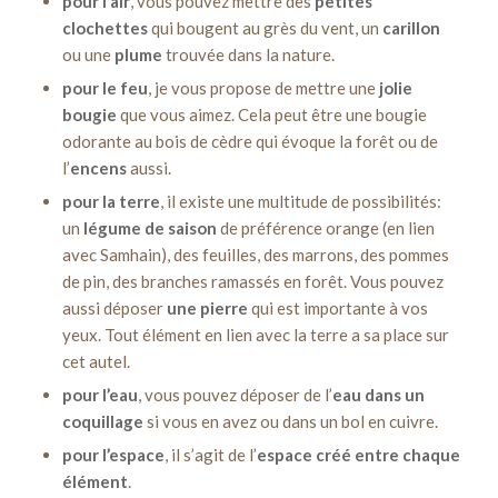
pour l’air
, vous pouvez mettre des
petites
clochettes
qui bougent au grès du vent, un
carillon
ou une
plume
trouvée dans la nature.
pour le feu
, je vous propose de mettre une
jolie
bougie
que vous aimez. Cela peut être une bougie
odorante au bois de cèdre qui évoque la forêt ou de
l’
encens
aussi.
pour la terre
, il existe une multitude de possibilités:
un
légume de saison
de préférence orange (en lien
avec Samhain), des feuilles, des marrons, des pommes
de pin, des branches ramassés en forêt. Vous pouvez
aussi déposer
une pierre
qui est importante à vos
yeux. Tout élément en lien avec la terre a sa place sur
cet autel.
pour l’eau
, vous pouvez déposer de l’
eau dans un
coquillage
si vous en avez ou dans un bol en cuivre.
pour l’espace
, il s’agit de l’
espace créé entre chaque
élément
.