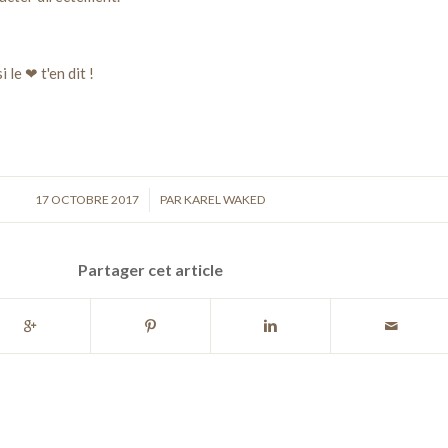
 le ❤ t'en dit !
17 OCTOBRE 2017
/
PAR
KAREL WAKED
Partager cet article