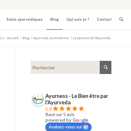
Soins ayurvediques
Blog
Qui suis-je ?
Contact
ci :
Accueil
/
Blog
/
Ayurveda, my medicine
/
La journée de l’Ayurvéda
Ayurness - Le Bien être par
l'Ayurveda
5.0
Basé sur 5 avis
powered by
G
o
o
g
l
e
évaluez-nous sur