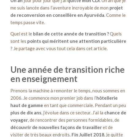
Un an
jour pour jour que j’ai
quitté mon CDI
. Un an que je
me suis lancée dans l’aventure incroyable de mon
projet
de reconversion en conseillère en Ayurvéda
. Comme le
temps passe vite.
Quel est le
bilan de cette année
de transition ?
Quels
sont les
points qui méritent une attention particulière
? Je partage avec vous tout cela dans cet article.
Une année de transition riche
en enseignement
Prenons la machine à remonter le temps, nous sommes en
2006. Je commence mon premier job dans l’
hôtellerie
haut de gamme
en tant que commerciale. Pendant un peu
plus de dix ans
, j’évolue dans ce secteur. J’ai la
chance de
voyager
, de rencontrer des personnes formidables, de
découvrir de nouvelles façons de travailler
et de
visiter de très beaux endroits.
Fin Juillet 2018
, je quitte