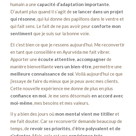
humain a une
capacité d’adaptation importante
.
D’autant plus quand il s’agit de
se lancer dans un projet
qui résonne
, qui lui donne des papillons dans le ventre et
qui fait sens. Le fait de ne pas avoir peur
conforte mon
sentiment
que je suis sur la bonne voie.
Et c’est bien ce que je ressens aujourd’hui. Me reconvertir
en tant que conseillère en Ayurvéda me fait vibrer.
Apporter une
écoute attentive
,
accompagner
de
manière bienveillante
vers un bien-être
, permettre une
meilleure connaissance de soi
. Voilà aujourd’hui ce que
j’essaye de faire du mieux que je peux avec mes clients.
Cette nouvelle expérience me donne de plus en plus
confiance en moi
. Je me sens désormais
en accord avec
moi-même
, mes besoins et mes valeurs.
Il y a bien des jours où
mon mental vient me titiller
et
me fait douter. Car se reconvertir demande beaucoup de
temps, de
revoir ses priorités
, d’
être
polyvalent et de
s’adapter
. Mais, cela est une
expérience très