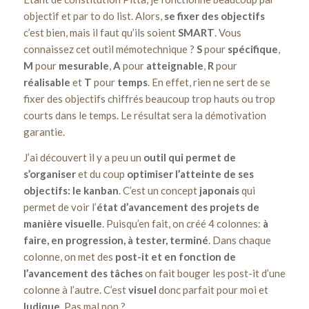
objectif et par to do list. Alors,
se fixer des objectifs
c’est bien, mais il faut qu’ils soient
SMART
. Vous
connaissez cet outil mémotechnique ?
S
pour
spécifique
,
M
pour
mesurable
,
A
pour
atteignable
,
R
pour
réalisable
et
T
pour
temps
. En effet, rien ne sert de se
fixer des objectifs chiffrés beaucoup trop hauts ou trop
courts dans le temps. Le résultat sera la démotivation
garantie.
J’ai découvert il y a peu un
outil qui permet de
s’organiser
et du coup
optimiser l’atteinte de ses
objectifs: le kanban
. C’est un concept
japonais
qui
permet de voir l’
état d’avancement des projets de
manière visuelle
. Puisqu’en fait, on créé 4 colonnes:
à
faire, en progression, à tester, terminé
. Dans chaque
colonne, on met des
post-it et en fonction de
l’avancement des tâches
on fait bouger les post-it d’une
colonne à l’autre. C’est
visuel
donc parfait pour moi et
ludique
. Pas mal non ?