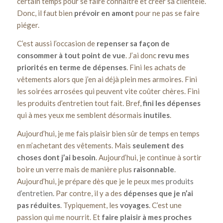
certain temps pour se faire connaître et créer sa clientèle.
Donc, il faut bien
prévoir en amont
pour ne pas se faire
piéger.
C’est aussi l’occasion de
repenser sa façon de
consommer à tout point de vue
. J’ai donc
revu mes
priorités en terme de dépenses
. Fini les achats de
vêtements alors que j’en ai déjà plein mes armoires. Fini
les soirées arrosées qui peuvent vite coûter chères. Fini
les produits d’entretien tout fait. Bref,
fini les dépenses
qui à mes yeux me semblent désormais
inutiles
.
Aujourd’hui, je me fais plaisir bien sûr de temps en temps
en m’achetant des vêtements. Mais
seulement des
choses dont j’ai besoin
. Aujourd’hui, je continue à sortir
boire un verre mais de manière plus
raisonnable
.
Aujourd’hui, je prépare dès que je le peux
mes produits
d’entretien
. Par contre, il y a des
dépenses que je n’ai
pas réduites
. Typiquement, les
voyages
. C’est une
passion qui me nourrit. Et
faire plaisir à mes proches